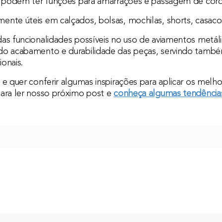
podem ter funções para amarrações e passagem de cord
nte úteis em calçados, bolsas, mochilas, shorts, casaco
das funcionalidades possíveis no uso de aviamentos metá
do acabamento e durabilidade das peças, servindo també
ionais.
 e quer conferir algumas inspirações para aplicar os melh
para ler nosso próximo post e
conheça algumas tendências 