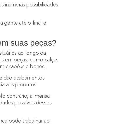
as inúmeras possibilidades
a gente até o final e
s em suas peças?
stuários ao longo da
veis em peças, como calças
 em chapéus e bonés.
que dão acabamentos
cia aos produtos.
o contrário, a imensa
idades possíveis desses
arca pode trabalhar ao