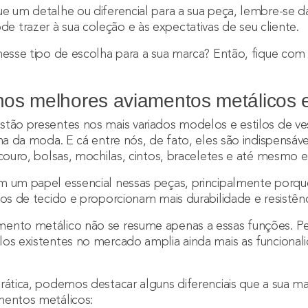
e um detalhe ou diferencial para a sua peça, lembre-se d
 trazer à sua coleção e às expectativas de seu cliente.
nesse tipo de escolha para a sua marca? Então, fique com 
r nos melhores aviamentos metálico
stão presentes nos mais variados modelos e estilos de ve
rna da moda. E cá entre nós, de fato, eles são indispensá
 couro, bolsas, mochilas, cintos, braceletes e até mesmo
m um papel essencial nessas peças, principalmente por
pos de tecido e proporcionam mais durabilidade e resistên
ento metálico não se resume apenas a essas funções. Pel
os existentes no mercado amplia ainda mais as funcional
rática, podemos destacar alguns diferenciais que a sua m
mentos metálicos: