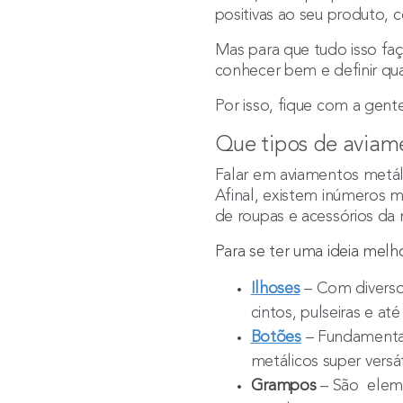
positivas ao seu produto, 
Mas para que tudo isso faç
conhecer bem e definir qu
Por isso, fique com a gente 
Que tipos de aviam
Falar em aviamentos metáli
Afinal, existem inúmeros 
de roupas e acessórios da
Para se ter uma ideia melho
Ilhoses
– Com diverso
cintos, pulseiras e a
Botões
– Fundamentai
metálicos super versá
Grampos
– São
eleme