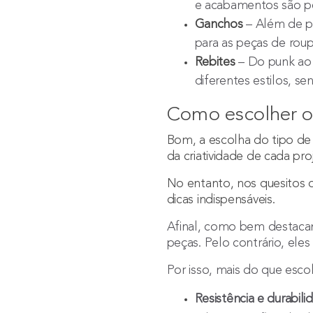
e acabamentos são pe
Ganchos
– Além de pr
para as peças de rou
Rebites
– Do punk ao 
diferentes estilos, s
Como escolher o
Bom, a escolha do tipo de
da criatividade de cada pro
No entanto, nos quesitos q
dicas indispensáveis.
Afinal, como bem destacam
peças. Pelo contrário, ele
Por isso, mais do que esc
Resistência e durabili