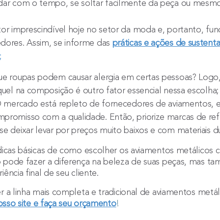
idar com o tempo, se soltar facilmente da peça ou mes
or imprescindível hoje no setor da moda e, portanto, fu
dores. Assim, se informe das
práticas e ações de sustenta
;
ue roupas podem causar alergia em certas pessoas? Logo
íquel na composição é outro fator essencial nessa escolha
 mercado está repleto de fornecedores de aviamentos, 
mpromisso com a qualidade. Então, priorize marcas de re
se deixar levar por preços muito baixos e com materiais d
icas básicas de como escolher os aviamentos metálicos c
pode fazer a diferença na beleza de suas peças, mas ta
ência final de seu cliente.
r a linha mais completa e tradicional de aviamentos met
osso site e faça seu orçamento
!