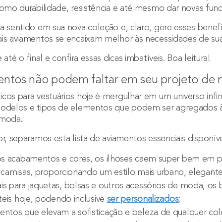
como durabilidade, resistência e até mesmo dar novas fun
a sentido em sua nova coleção e, claro, gere esses benefíc
ais aviamentos se encaixam melhor às necessidades de su
até o final e confira essas dicas imbatíveis. Boa leitura!
entos não podem faltar em seu projeto de
cos para vestuários hoje é mergulhar em um universo infini
modelos e tipos de elementos que podem ser agregados à
 moda.
r, se
paramos esta lista de aviamentos essenciais disponí
s acabamentos e cores, os ilhoses caem super bem em pe
té camisas, proporcionando um estilo mais urbano, elegante
s para jaquetas, bolsas e outros acessórios de moda, os
teis hoje, podendo inclusive
ser personalizados
;
ntos que elevam a sofisticação e beleza de qualquer co