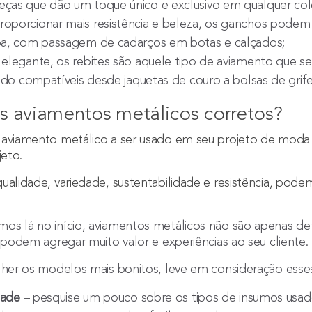
ças que dão um toque único e exclusivo em qualquer col
oporcionar mais resistência e beleza, os ganchos podem t
pa, com passagem de cadarços em botas e calçados;
elegante, os rebites são aquele tipo de aviamento que se
endo compatíveis desde jaquetas de couro a bolsas de grif
s aviamentos metálicos corretos?
 aviamento metálico a ser usado em seu projeto de moda 
jeto.
ualidade, variedade, sustentabilidade e resistência, pod
os lá no início, aviamentos metálicos não são apenas det
s podem agregar muito valor e experiências ao seu cliente.
olher os modelos mais bonitos, leve em consideração es
dade
– pesquise um pouco sobre os tipos de insumos usado