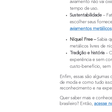
aviamento não vai ox
tempo de uso.
Sustentabilidade
– Fat
escolher seus fornece
aviamentos metálicos
Níquel Free
–
Sabia q
metálicos livres de n
Tradição e história
– O
experiência e sem co
custo-benefício, sem 
Enfim, essas são algumas d
de moda e como tudo isso 
reconhecimento e na experi
Quer saber mais e conhece
brasileiro? Então,
acesse n