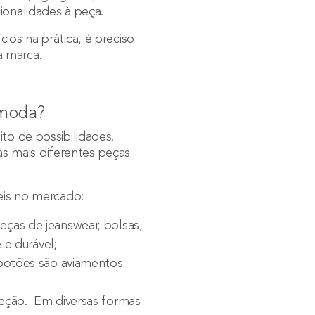
cionalidades à peça.
ios na prática, é preciso
a marca.
 moda?
to de possibilidades.
s mais diferentes peças
veis no mercado:
ças de jeanswear, bolsas,
 e durável;
 botões são aviamentos
leção. Em diversas formas