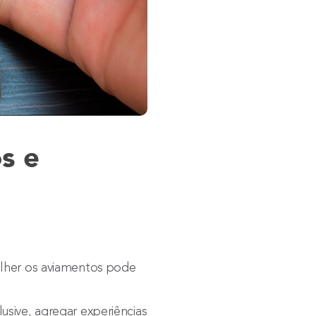
s e
olher os aviamentos pode
sive, agregar experiências