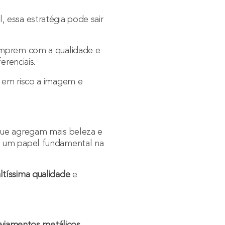
 essa estratégia pode sair
cumprem com a qualidade e
erenciais.
r em risco a imagem e
que agregam mais beleza e
m um papel fundamental na
altíssima qualidade
e
aviamentos metálicos
,