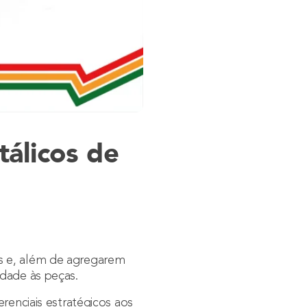
álicos de
s e, além de agregarem
idade às peças.
renciais estratégicos aos