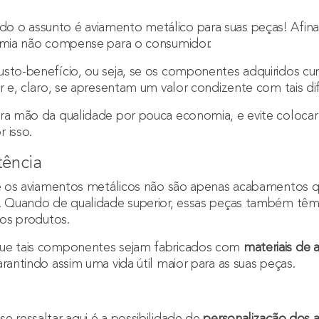
 o assunto é aviamento metálico para suas peças! Afinal,
nomia não compense para o consumidor.
usto-benefício, ou seja, se os componentes adquiridos 
r e, claro, se apresentam um valor condizente com tais dif
bra mão da qualidade por pouca economia, e evite coloca
 isso.
tência
que os aviamentos metálicos não são apenas acabamentos 
s. Quando de qualidade superior, essas peças também tê
dos produtos.
que tais componentes sejam fabricados com
materiais de 
arantindo assim uma vida útil maior para as suas peças.
e ressaltar aqui é a possibilidade de
personalização dos 