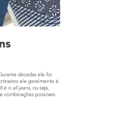
ans
 Durante décadas ele foi
otineiros ele geralmente é
18 é o
all jeans
, ou seja,
 e combinações possíveis