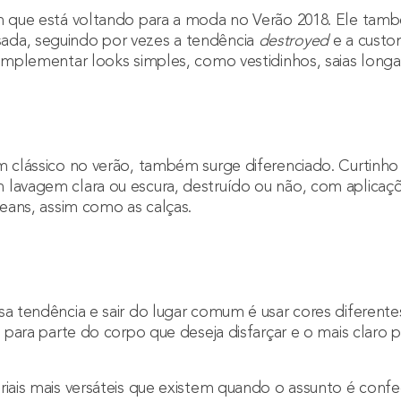
em que está voltando para a moda no Verão 2018. Ele ta
ada, seguindo por vezes a tendência
destroyed
e a custo
omplementar looks simples, como vestidinhos, saias longas
um clássico no verão, também surge diferenciado. Curtinh
 lavagem clara ou escura, destruído ou não, com aplicaçõ
jeans, assim como as calças.
sa tendência e sair do lugar comum é usar cores diferente
o para parte do corpo que deseja disfarçar e o mais claro 
riais mais versáteis que existem quando o assunto é conf